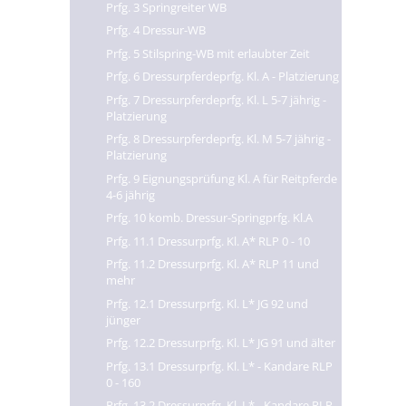
Prfg. 3 Springreiter WB
Prfg. 4 Dressur-WB
Prfg. 5 Stilspring-WB mit erlaubter Zeit
Prfg. 6 Dressurpferdeprfg. Kl. A - Platzierung
Prfg. 7 Dressurpferdeprfg. Kl. L 5-7 jährig -
Platzierung
Prfg. 8 Dressurpferdeprfg. Kl. M 5-7 jährig -
Platzierung
Prfg. 9 Eignungsprüfung Kl. A für Reitpferde
4-6 jährig
Prfg. 10 komb. Dressur-Springprfg. Kl.A
Prfg. 11.1 Dressurprfg. Kl. A* RLP 0 - 10
Prfg. 11.2 Dressurprfg. Kl. A* RLP 11 und
mehr
Prfg. 12.1 Dressurprfg. Kl. L* JG 92 und
jünger
Prfg. 12.2 Dressurprfg. Kl. L* JG 91 und älter
Prfg. 13.1 Dressurprfg. Kl. L* - Kandare RLP
0 - 160
Prfg. 13.2 Dressurprfg. Kl. L* - Kandare RLP