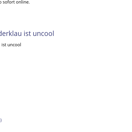
b sofort online.
derklau ist uncool
)