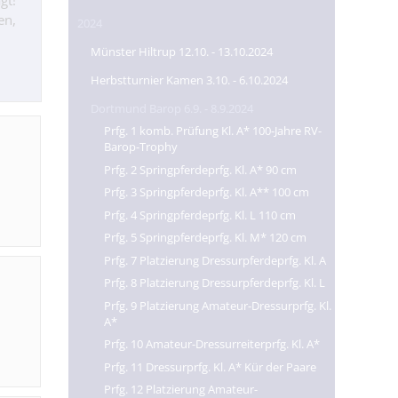
gt!
en,
2024
Münster Hiltrup 12.10. - 13.10.2024
Herbstturnier Kamen 3.10. - 6.10.2024
Dortmund Barop 6.9. - 8.9.2024
Prfg. 1 komb. Prüfung Kl. A* 100-Jahre RV-
Barop-Trophy
Prfg. 2 Springpferdeprfg. Kl. A* 90 cm
Prfg. 3 Springpferdeprfg. Kl. A** 100 cm
Prfg. 4 Springpferdeprfg. Kl. L 110 cm
Prfg. 5 Springpferdeprfg. Kl. M* 120 cm
Prfg. 7 Platzierung Dressurpferdeprfg. Kl. A
Prfg. 8 Platzierung Dressurpferdeprfg. Kl. L
Prfg. 9 Platzierung Amateur-Dressurprfg. Kl.
A*
Prfg. 10 Amateur-Dressurreiterprfg. Kl. A*
Prfg. 11 Dressurprfg. Kl. A* Kür der Paare
Prfg. 12 Platzierung Amateur-