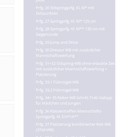
Prfg. 26 Stilspringprfg. Kl. M* mit
Zeitpunkten
Prfg. 27 Springprfg. Kl. M* 125 cm
Prfg. 28 Springprfg. Kl. M** 130 cm mit
Siegerrunde
Prfg. 29 Jump and Drive
Prfg. 30 Dressur WB mit zusätzlicher
Mannschaftswertung
Prfg. 31+32 Stilspring-WB ohne erlaubte Zeit
mit zusätzlicher Mannschaftswertung +
Platzierung
Prfg. 33.1 Führzügel-WB
Prfg. 33.2 Führzügel-WB
Prfg. 34+ 35 Reiter-WB Schritt-Trab-Galopp
für Mädchen und Jungen
Prfg. 36 Klassentreffen Mannschafts-
Springprfg. Kl. E/A*/A**
Prfg. 37 Platzierung kombinierter Reit-WB
(3Teil-WB)